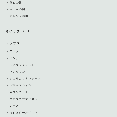
茶色の国
カーキの国
オレンジの国
さゆうまHOTEL
トップス
アウター
インナー
ラバリジャケット
マンダリン
かぶりカフタンシャツ
パジャマシャツ
ガウンコート
ラバリカーディガン
レースT
カシュクールベスト