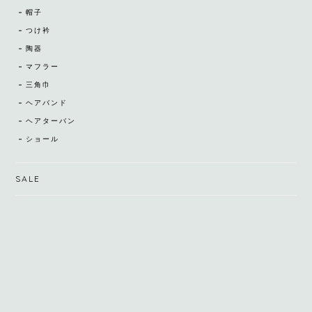
帽子
つけ衿
陶器
マフラー
三角巾
ヘアバンド
ヘアターバン
ショール
SALE