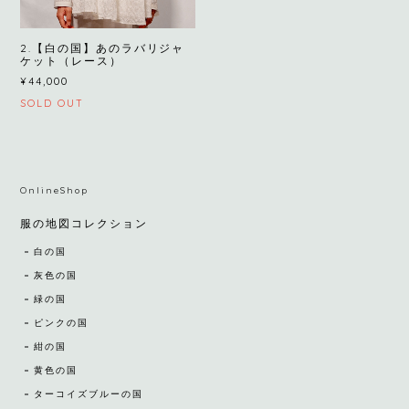
2.【白の国】あのラバリジャ
ケット（レース）
¥44,000
SOLD OUT
OnlineShop
服の地図コレクション
白の国
灰色の国
緑の国
ピンクの国
紺の国
黄色の国
ターコイズブルーの国