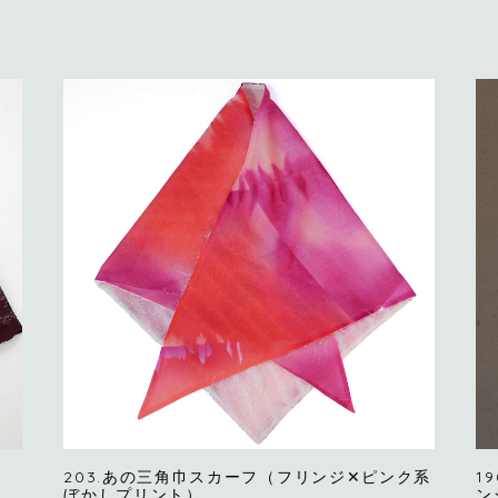
）
203.あの三角巾スカーフ（フリンジ✕ピンク系
1
ぼかしプリント）
ン