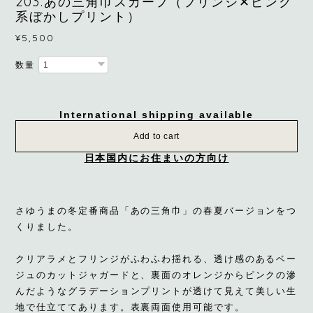
203.あの三角巾スカーフ（フリンジ✕ピンク
系ぼかしプリント）
¥5,500
数量
International shipping available
Add to cart
日本国内にお住まいの方向け
さゆうまの冬定番商品「あの三角巾」の春夏バージョンをつ
くりました。
クリアラメとフリンジがふわふわ揺れる、透け感のあるベー
ジュのカットジャガードと、裏面のオレンジからピンクの滲
んだようなグラデーションプリントが透けて見えて美しい生
地で仕立ててあります。表裏両面使用可能です。