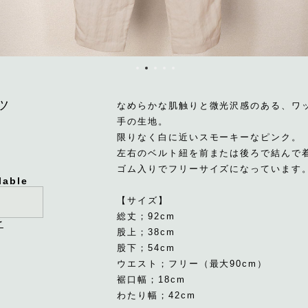
ツ
なめらかな肌触りと微光沢感のある、ワ
手の生地。
限りなく白に近いスモーキーなピンク。
左右のベルト紐を前または後ろで結んで
ゴム入りでフリーサイズになっています
lable
【サイズ】
総丈；92cm
け
股上；38cm
股下；54cm
ウエスト；フリー（最大90cm）
裾口幅；18cm
わたり幅；42cm