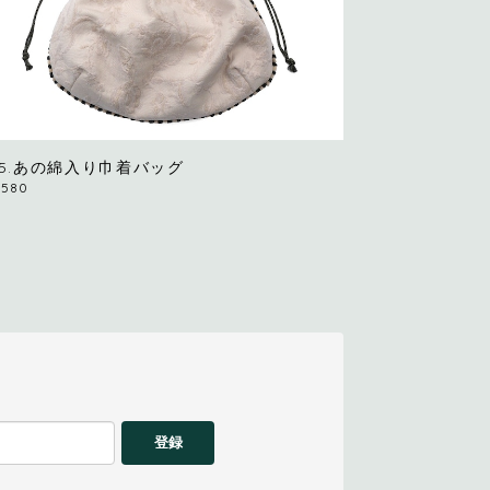
55.あの綿入り巾着バッグ
,580
登録