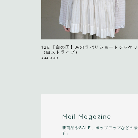
126.【白の国】あのラバリショートジャケ
（白ストライプ）
¥44,000
Mail Magazine
新商品やSALE、ポップアップなどの
す。