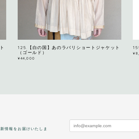
ット
125.【白の国】あのラバリショートジャケット
1
（ゴールド）
¥8
¥44,000
最新情報をお届けいたしま