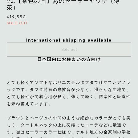
92.【茶色の国】あのセーラーヤッケ（薄
茶）
¥19,550
SOLD OUT
International shipping available
Sold out
日本国内にお住まいの方向け
とても軽くてソフトなポリエステルタフタで仕立てたアノラ
ックです。タフタ特有の摩擦音が少なく、滑らかな生地で、
とても軽やかで着心地が良く、薄くて軽く、防寒性と吸湿性
を兼ね備えています。
ブラウンとベージュの中間のような絶妙なカラーがとても美
しく、タートルネックの上に羽織ったコーデなどに最適で
す。襟はセーラーカラー仕様で、ケルト地方の全寮制の学校