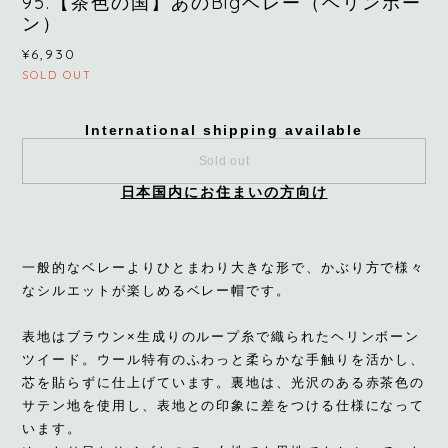
95.【茶色の国】あのBigベレー（ヘリンボー
ン）
¥6,930
SOLD OUT
International shipping available
Sold out
日本国内にお住まいの方向け
一般的なベレーよりひとまわり大きな形で、かぶり方で様々
なシルエットが楽しめるベレー帽です。
表地はブラウン×生成りのループ糸で織られたヘリンボーン
ツイード。ウール特有のふわっと柔らかな手触りを活かし、
芯を貼らずに仕上げています。裏地は、光沢のある赤茶色の
サテン地を使用し、表地との印象に差をつける仕様になって
います。