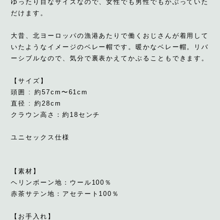
ゆったり目なサイズなので、女性でも男性でもかぶっていた
だけます。
大昔、北ヨーロッパの漁港あたりで働くおじさんが着用して
いたようなイメージのベレー帽です。暖かなベレー帽。リバ
ーシブルなので、気分で裏表かえてかぶることもできます。
【サイズ】
頭囲 : 約57cm〜61cm
直径 : 約28cm
クラウン高さ：約18センチ
ユニセックス仕様
【素材】
ヘリンボーン地：ウール100％
赤茶サテン地：アセテート100％
【お手入れ】